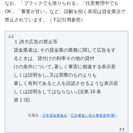
なお、「ブラックでも借りられる」「任意整理中でも
OK」「審査が甘い」など、誤解を招く表現は貸金業法で
禁止されています。（下記引用参照）
１.誇大広告の禁止等
貸金業者は､その貸金業の業務に関して広告をす
るときは、貸付けの利率その他の貸付
けの条件について､著しく事実に相違する表示若
しくは説明をし､又は実際のものよりも
著しく有利であると人を誤認させるような表示若
しくは説明をしてはならない｡(法第 16 条
第 1 項)
引用元：
日本貸金業協会
「
広告審査に係る審査基準(案)
」