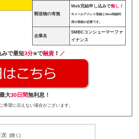
Web完結申し込みで
無し
！
郵送物の有無
※メールアドレス登録とWeb明細利
用の登録が必要です。
SMBCコンシューマーファ
企業名
イナンス
込みで最短
3分
で
融資
！
／
※
最大
30日間
無利息！
ご希望に沿えない場合がございます。
目次