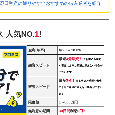
即日融資の通りやすいおすすめの借入業者を紹介
 人気NO.
1
!
金利(年率)
年2.5～18.0%
最短
3分融資！
※お申込み時間
融資スピード
や審査によりご希望に添えない場合が
ございます。
最短
3分！
※お申込み時間や審査
審査スピード
によりご希望に添えない場合がござい
ます
限度額
1～800万円
無利息の期間
30日間
利息
0円！