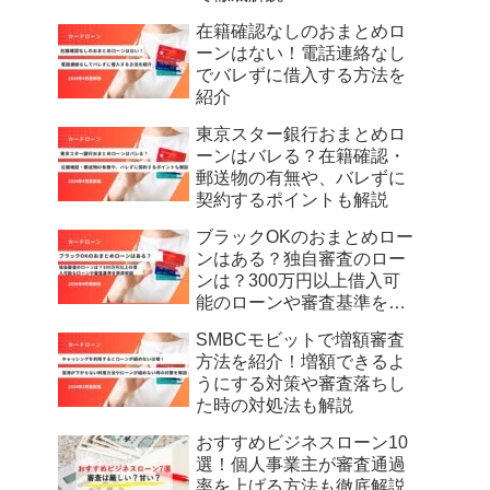
在籍確認なしのおまとめロ
ーンはない！電話連絡なし
でバレずに借入する方法を
紹介
東京スター銀行おまとめロ
ーンはバレる？在籍確認・
郵送物の有無や、バレずに
契約するポイントも解説
ブラックOKのおまとめロー
ンはある？独自審査のロー
ンは？300万円以上借入可
能のローンや審査基準を徹
底解説
SMBCモビットで増額審査
方法を紹介！増額できるよ
うにする対策や審査落ちし
た時の対処法も解説
おすすめビジネスローン10
選！個人事業主が審査通過
率を上げる方法も徹底解説