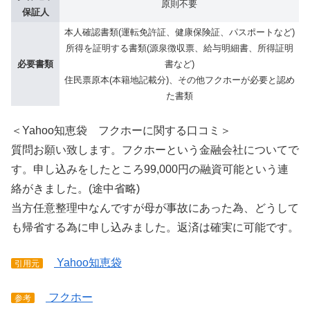
原則不要
保証人
本人確認書類(運転免許証、健康保険証、パスポートなど)
所得を証明する書類(源泉徴収票、給与明細書、所得証明
必要書類
書など)
住民票原本(本籍地記載分)、その他フクホーが必要と認め
た書類
＜Yahoo知恵袋 フクホーに関する口コミ＞
質問お願い致します。フクホーという金融会社についてで
す。申し込みをしたところ99,000円の融資可能という連
絡がきました。(途中省略)
当方任意整理中なんですが母が事故にあった為、どうして
も帰省する為に申し込みました。返済は確実に可能です。
Yahoo知恵袋
引用元
フクホー
参考