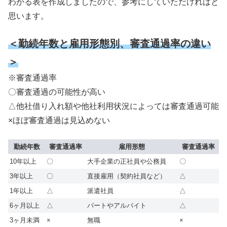
わかる表を作成しましたので、参考にしていただければと
思います。
＜勤続年数と雇用形態別、審査通過率の違い
＞
※審査通過率
〇審査通過の可能性が高い
△他社借り入れ額や他社利用状況によっては審査通過可能
×ほぼ審査通過は見込めない
勤続年数
審査通過率
雇用形態
審査通過率
10年以上
〇
大手企業の正社員や公務員
〇
3年以上
〇
直接雇用（契約社員など）
△
1年以上
△
派遣社員
△
6ヶ月以上
△
パートやアルバイト
△
3ヶ月未満
×
無職
×