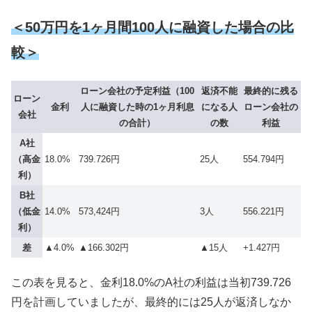
＜50万円を1ヶ月間100人に融資した場合の比
較＞
ローン会社の予定利益（100
返済不能
最終的に残る
ローン
金利
人に融資した時の1ヶ月利息
になる人
ローン会社の
会社
の合計）
の数
利益
A社
（高金
18.0%
739.726円
25人
554.794円
利）
B社
（低金
14.0%
573,424円
3人
556.221円
利）
差
▲4.0%
▲166.302円
▲15人
+1.427円
この表を見ると、金利18.0%のA社の利益は当初739.726
円を計画していましたが、最終的には25人が返済しなか