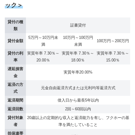
ック＞
貸付の種
証書貸付
類
5万円～10万円未
10万円～100万円
貸付金額
100万円～200万円
満
未満
貸付の利
実質年率 7.30％～
実質年率 7.30％～
実質年率 7.30％～
率
20.00％
18.00％
15.00％
遅延損害
実質年率20.00%
金
返済の方
元金自由返済方式または元利均等返済方式
式
返済期間
借入日から最長5年以内
返済回数
2回～60回以内
貸付対象
20歳以上の定期的な収入と返済能力を有し、フクホーの基
者
準を満たしていること
担保連帯