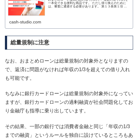
一本化できる便利な商品です。 ただし借り換えのために
は、審査に通過する必要があります。 第１３条第１項 貸
金業者は、資金需要者である顧客又は保証人となろうとす
る者の資力又は信用、借入れの状
cash-studio.com
総量規制に注意
なお、おまとめローンは総量規制の対象外となりますの
で、返済に問題がなければ年収の1/3を超えての借り入れ
も可能です。
ちなみに銀行カードローンは総量規制の対象外になってい
ますが、銀行カードローンの過剰融資が社会問題化してお
り金融庁も指導に乗り出しています。
その結果、一部の銀行では消費者金融と同じ「年収の1/3
までの融資」というルールを独自に設けているところもあ