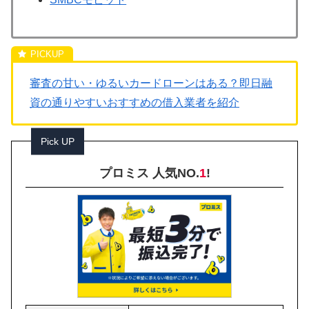
審査の甘い・ゆるいカードローンはある？即日融
資の通りやすいおすすめの借入業者を紹介
Pick UP
プロミス 人気NO.
1
!