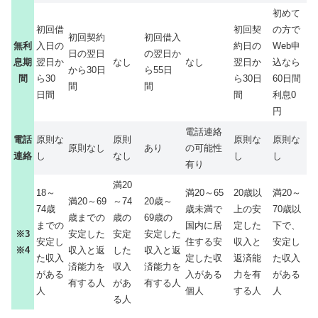
初めて
初回借
初回契
の方で
初回契約
初回借入
無利
入日の
約日の
Web申
日の翌日
の翌日か
息期
翌日か
なし
なし
翌日か
込なら
から30日
ら55日
間
ら30
ら30日
60日間
間
間
日間
間
利息0
円
電話連絡
電話
原則な
原則
原則な
原則な
原則なし
あり
の可能性
連絡
し
なし
し
し
有り
満20
18～
満20～65
20歳以
満20～
満20～69
～74
20歳～
74歳
歳未満で
上の安
70歳以
歳までの
歳の
69歳の
までの
国内に居
定した
下で、
※3
安定した
安定
安定した
安定し
住する安
収入と
安定し
※4
収入と返
した
収入と返
た収入
定した収
返済能
た収入
済能力を
収入
済能力を
がある
入がある
力を有
がある
有する人
があ
有する人
人
個人
する人
人
る人