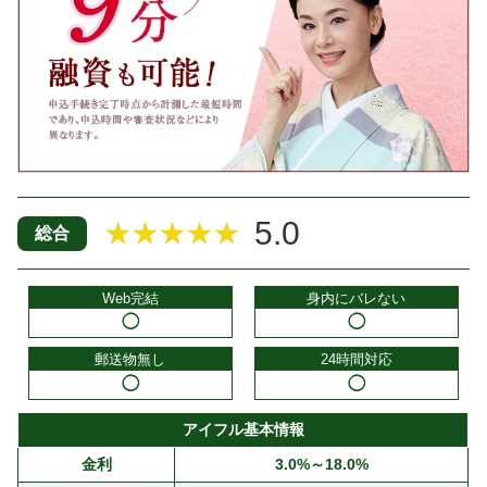
5.0
★★★★★
総合
Web完結
身内にバレない
◯
◯
郵送物無し
24時間対応
◯
◯
アイフル基本情報
金利
3.0%～18.0%