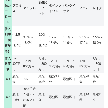
SMBC
融カ
プロミ
ダイレク
バンクイ
アイフル
モビ
アコム
レイク
ード
ス
トワン
ック
ット
ロー
ン
借入
利率
年2.5
3.0%
3.0%～
4.9～
1.8％〜
2.4％～
4.5％～
（実
～
～
18.0%
18.0%
14.6％
17.9％
18.0％
質年
18.0%
18.0%
率）
借入
1～
1万円
1万円
1万円～
1万円～
10万円〜
1万円～
限度
800万
～800
～500
800万円
300万円
500万円
800万円
額
円
万円
万円
最短3
最短
最短30
最短20
最短15
※1
※5
最短即日
分
15分
分
分
秒
振込手続
最短
き後すぐ
最短3
最短10
最短25
※2
最短即日
最短即日
10秒
に振込可
分
秒
分
能