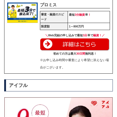
プロミス
審査・融資のスピ
※
最短
3分融資
！
ード
限度額
1～800万円
※
＼
Web完結の申し込みで最短
3分
で
融資！／
初めての方は最大
30日間
無利息！
※お申し込み時間や審査により希望に添えない場
合がございます。
アイフル