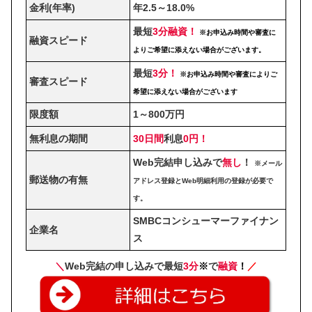
金利(年率)
年2.5～18.0%
最短
3分融資！
※お申込み時間や審査に
融資スピード
よりご希望に添えない場合がございます。
最短
3分！
※お申込み時間や審査によりご
審査スピード
希望に添えない場合がございます
限度額
1～800万円
無利息の期間
30日間
利息
0円！
Web完結申し込みで
無し
！
※メール
郵送物の有無
アドレス登録とWeb明細利用の登録が必要で
す。
SMBCコンシューマーファイナン
企業名
ス
＼
Web完結の申し込みで最短
3分
※
で
融資
！
／