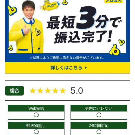
5.0
★★★★★
総合
Web完結
身内にバレない
◯
◯
郵送物無し
24時間対応
◯
◯