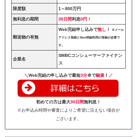
限度額
1～800万円
無利息の期間
30日間
利息
0円！
Web完結申し込みで
無し
！
※メール
郵送物の有無
アドレス登録とWeb明細利用の登録が必要で
す。
SMBCコンシューマーファイナン
企業名
ス
＼
Web完結の申し込みで最短
3分
※
で
融資
！
／
初めての方は最大
30日間
無利息！
※お申込み時間や審査によりご希望に沿えない場合が
ございます。