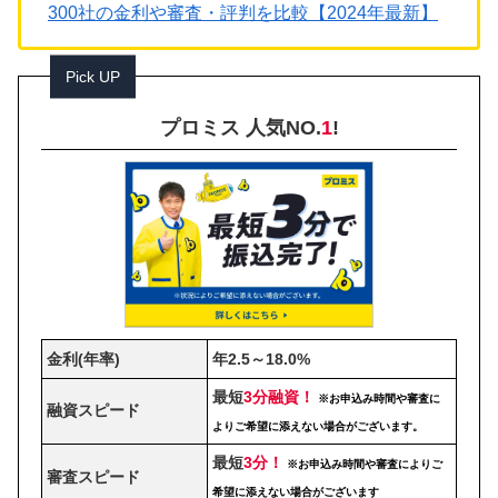
300社の金利や審査・評判を比較【2024年最新】
Pick UP
プロミス 人気NO.
1
!
金利(年率)
年2.5～18.0%
最短
3分融資！
※お申込み時間や審査に
融資スピード
よりご希望に添えない場合がございます。
最短
3分！
※お申込み時間や審査によりご
審査スピード
希望に添えない場合がございます