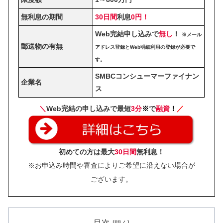
無利息の期間
30日間
利息
0円！
Web完結申し込みで
無し
！
※メール
郵送物の有無
アドレス登録とWeb明細利用の登録が必要で
す。
SMBCコンシューマーファイナン
企業名
ス
＼
Web完結の申し込みで最短
3分
※
で
融資
！
／
初めての方は最大
30日間
無利息！
※お申込み時間や審査によりご希望に沿えない場合が
ございます。
目次