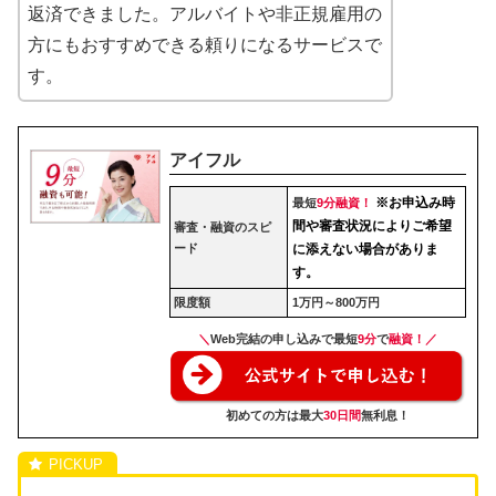
返済できました。アルバイトや非正規雇用の
方にもおすすめできる頼りになるサービスで
す。
アイフル
※お申込み時
最短
9分融資！
間や審査状況によりご希望
審査・融資のスピ
ード
に添えない場合がありま
す。
限度額
1万円～800万円
＼
Web完結の申し込みで最短
9分
で
融資！／
初めての方は最大
30日間
無利息！