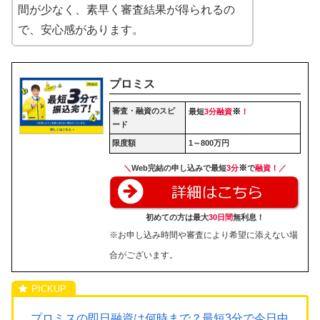
間が少なく、素早く審査結果が得られるの
で、安心感があります。
プロミス
審査・融資のスピ
※
最短
3分融資
！
ード
限度額
1～800万円
※
＼
Web完結の申し込みで最短
3分
で
融資！／
初めての方は最大
30日間
無利息！
※お申し込み時間や審査により希望に添えない場
合がございます。
プロミスの即日融資は何時まで？最短3分で今日中