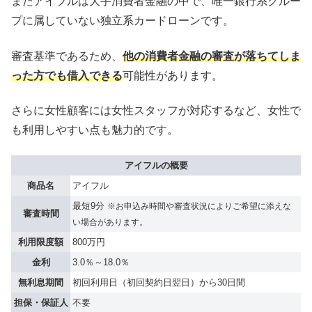
またアイフルは大手消費者金融の中で、唯一銀行系グルー
プに属していない独立系カードローンです。
審査基準であるため、
他の消費者金融の審査が落ちてしま
った方でも借入できる
可能性があります。
さらに女性顧客には女性スタッフが対応するなど、女性で
も利用しやすい点も魅力的です。
アイフルの概要
商品名
アイフル
最短9分
※お申込み時間や審査状況によりご希望に添えな
審査時間
い場合があります。
利用限度額
800万円
金利
3.0％～18.0％
無利息期間
初回利用日（初回契約日翌日）から30日間
担保・保証人
不要