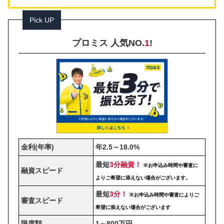
Pick UP
プロミス 人気NO.
1
!
金利(年率)
年2.5～18.0%
最短
3分融資！
※お申込み時間や審査に
融資スピード
よりご希望に添えない場合がございます。
最短
3分！
※お申込み時間や審査によりご
審査スピード
希望に添えない場合がございます
限度額
1～800万円