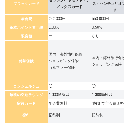
セゾンダイヤモンド・ア
ブラックカード
ス・センチュリオン
メックスカード
ード
242,000円
550,000円
年会費
1.00%
0.50%
基本ポイント還元率
ー
なし
限度額
国内・海外旅行保険
国内・海外旅行保険
ショッピング保険
付帯保険
ショッピング保険
ゴルファー保険
◯
◯
コンシェルジュ
1,300箇所以上
1,300箇所以上
無料の空港ラウンジ
年会費無料
4枚まで年会費無料
家族カード
招待制
招待制
発行