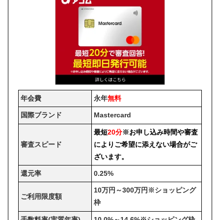
年会費
永年
無料
国際ブランド
Mastercard
最短
20分
※お申し込み時間や審査
審査スピード
によりご希望に添えない場合がご
ざいます。
還元率
0.25%
10万円～300万円※ショッピング
ご利用限度額
枠
手数料率(実質年率)
10.0%～14.6%※ショッピング枠