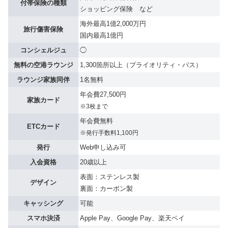
付帯保険の種類
ショッピング保険 など
海外最高1億2,000万円
旅行傷害保険
国内最高1億円
コンシェルジュ
◯
無料の空港ラウンジ
1,300箇所以上（プライオリティ・パス）
ラウンジ家族同伴
1名無料
年会費27,500円
家族カード
※3枚まで
年会費無料
ETCカード
※発行手数料1,100円
発行
Web申し込み可
入会資格
20歳以上
表⾯：ステンレス製
デザイン
裏⾯：カーボン製
キャッシング
可能
スマホ決済
Apple Pay、Google Pay、楽天ペイ