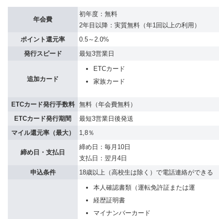
初年度：無料
年会費
2年目以降：実質無料（年1回以上の利用）
ポイント還元率
0.5～2.0%
発行スピード
最短3営業日
ETCカード
追加カード
家族カード
ETCカード発行手数料
無料（年会費無料）
ETCカード発行期間
最短3営業日後発送
マイル還元率（最大）
1,8％
締め日：毎月10日
締め日・支払日
支払日：翌月4日
申込条件
18歳以上（高校生は除く）で電話連絡ができる
本人確認書類（運転免許証または運
経歴証明書
マイナンバーカード