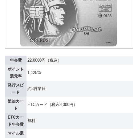
年会費
22,0000円（税込）
ポイント
1,125%
還元率
発行スピ
約3営業日
ード
追加カー
ETCカード（税込3,300円）
ド
ETCカー
無料
ド年会費
マイル還