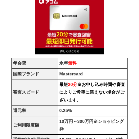
年会費
永年
無料
国際ブランド
Mastercard
最短
20分
※お申し込み時間や審査
審査スピード
によりご希望に添えない場合がご
ざいます。
還元率
0.25%
10万円～300万円※ショッピング
ご利用限度額
枠