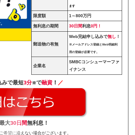
ます
限度額
1～800万円
無利息の期間
30日間
利息
0円！
Web完結申し込みで
無し
！
郵送物の有無
※メールアドレス登録とWeb明細利
用の登録が必要です。
SMBCコンシューマーファ
企業名
イナンス
込みで最短
3分
で
融資
！
／
※
最大
30日間
無利息！
ご希望に沿えない場合がございます。