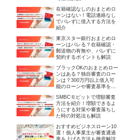
在籍確認なしのおまとめロ
ーンはない！電話連絡なし
でバレずに借入する方法を
紹介
東京スター銀行おまとめロ
ーンはバレる？在籍確認・
郵送物の有無や、バレずに
契約するポイントも解説
ブラックOKのおまとめロー
ンはある？独自審査のロー
ンは？300万円以上借入可
能のローンや審査基準を徹
底解説
SMBCモビットで増額審査
方法を紹介！増額できるよ
うにする対策や審査落ちし
た時の対処法も解説
おすすめビジネスローン10
選！個人事業主が審査通過
率を上げる方法も徹底解説