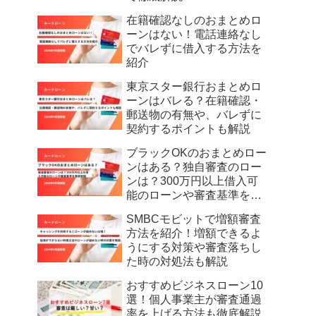
在籍確認なしのおまとめロ
ーンはない！電話連絡なし
でバレずに借入する方法を
紹介
東京スター銀行おまとめロ
ーンはバレる？在籍確認・
郵送物の有無や、バレずに
契約するポイントも解説
ブラックOKのおまとめロー
ンはある？独自審査のロー
ンは？300万円以上借入可
能のローンや審査基準を徹
底解説
SMBCモビットで増額審査
方法を紹介！増額できるよ
うにする対策や審査落ちし
た時の対処法も解説
おすすめビジネスローン10
選！個人事業主が審査通過
率を上げる方法も徹底解説