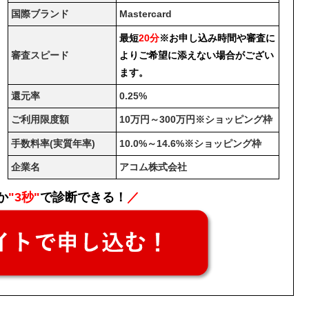
国際ブランド
Mastercard
最短
20分
※お申し込み時間や審査に
審査スピード
よりご希望に添えない場合がござい
ます。
還元率
0.25%
ご利用限度額
10万円～300万円※ショッピング枠
手数料率(実質年率)
10.0%～14.6%※ショッピング枠
企業名
アコム株式会社
か
"3秒"
で診断できる！
／