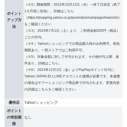
（※2）開催期間：2022年10月12日（水）～終了日未定（終了
1カ月前に告知）。詳細はこちら
ポイント
（https://shopping.yahoo.co.jp/promotion/campaign/mainichi/）
アップ方
をご確認ください
法
（※3） 2023年7月1日（土）より、ご利用金額200円（税込）
ごとの付与。
（※4 ）Yahoo!ショッピングでの商品購入時のみ利用可。有効
期限あり。一部ストアではご利用不可。
（※5） 対象金額に対して付与されます。その他付与上限、条
件あり。詳細はこちら。
（※6） 2023年12月1日（金）よりPayPayポイント付与に
Yahoo! JAPAN IDとLINEアカウントの連携が必要です。未連携
の場合はヤフーショッピング商品券で付与されます。変更内容
の詳細はこちらをご確認ください。
優待店
Yahoo!ショッピング
ポイント
の有効期
なし
限