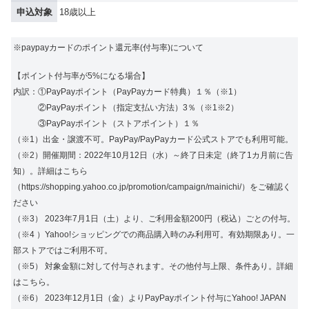
申込対象
18歳以上
※paypayカードのポイント還元率(付与率)について
【ポイント付与率が5%になる場合】
内訳：①PayPayポイント（PayPayカード特典）１％（※1）
②PayPayポイント（指定支払い方法）3％（※1※2）
③PayPayポイント（ストアポイント）１％
（※1）出金・譲渡不可。PayPay/PayPayカード公式ストアでも利用可能。
（※2）開催期間：2022年10月12日（水）～終了日未定（終了1カ月前に告
知）。詳細はこちら
（https://shopping.yahoo.co.jp/promotion/campaign/mainichi/）をご確認く
ださい
（※3） 2023年7月1日（土）より、ご利用金額200円（税込）ごとの付与。
（※4 ）Yahoo!ショッピングでの商品購入時のみ利用可。有効期限あり。一
部ストアではご利用不可。
（※5） 対象金額に対して付与されます。その他付与上限、条件あり。詳細
はこちら。
（※6） 2023年12月1日（金）よりPayPayポイント付与にYahoo! JAPAN