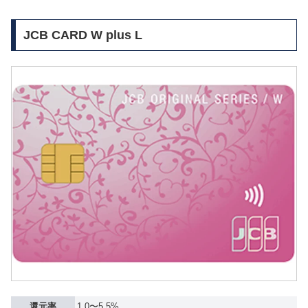
JCB CARD W plus L
還元率
1.0〜5.5%