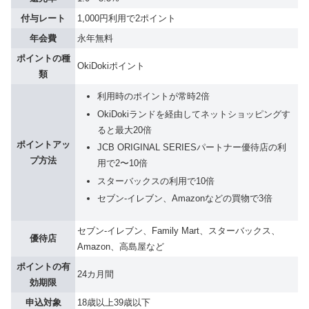
付与レート
1,000円利用で2ポイント
年会費
永年無料
ポイントの種
OkiDokiポイント
類
利用時のポイントが常時2倍
OkiDokiランドを経由してネットショッピングす
ると最大20倍
ポイントアッ
JCB ORIGINAL SERIESパートナー優待店の利
プ方法
用で2〜10倍
スターバックスの利用で10倍
セブン-イレブン、Amazonなどの買物で3倍
セブン-イレブン、Family Mart、スターバックス、
優待店
Amazon、高島屋など
ポイントの有
24カ月間
効期限
申込対象
18歳以上39歳以下