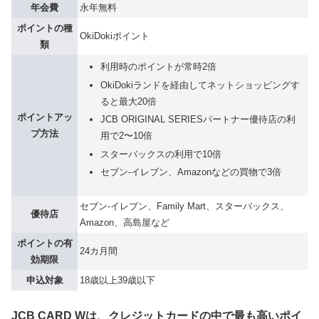
年会費
永年無料
ポイントの種
OkiDokiポイント
類
利用時のポイントが常時2倍
OkiDokiランドを経由してネットショッピングす
ると最大20倍
ポイントアッ
JCB ORIGINAL SERIESパートナー優待店の利
プ方法
用で2〜10倍
スターバックスの利用で10倍
セブン-イレブン、Amazonなどの買物で3倍
セブン-イレブン、Family Mart、スターバックス、
優待店
Amazon、高島屋など
ポイントの有
24カ月間
効期限
申込対象
18歳以上39歳以下
JCB CARD Wは、クレジットカードの中で最も高いポイ