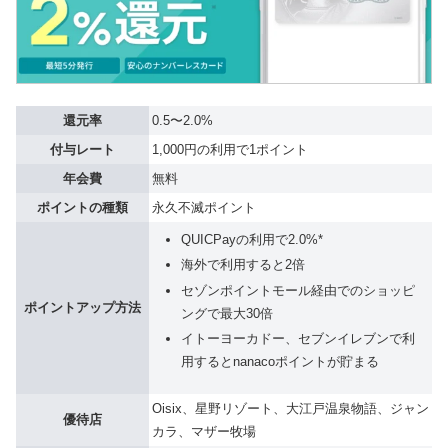
還元率
0.5〜2.0%
付与レート
1,000円の利用で1ポイント
年会費
無料
ポイントの種類
永久不滅ポイント
QUICPayの利用で2.0%*
海外で利用すると2倍
セゾンポイントモール経由でのショッピ
ポイントアップ方法
ングで最大30倍
イトーヨーカドー、セブンイレブンで利
用するとnanacoポイントが貯まる
Oisix、星野リゾート、大江戸温泉物語、ジャン
優待店
カラ、マザー牧場