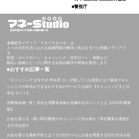
■警視庁
金融総合メディア「マネースタジオ」は、
人々の日常生活における金融問題の解決に焦点を当てた情報メディアで
す。
投資・カードローン・キャッシング・住宅ローン・保険など、
幅広い金融トピックに関するお悩み解決の情報を提供します。
■おすすめ記事一覧
「キャッシング おすすめ 申込窓 ロ」が指している意味とは？最短でキャ
ッシングの申込ができるおすすめのサービスを紹介【キャッシングまどロ
申込 サイト】
消費者金融一覧！安全な消費者金融を見極めるポイントとは【2024年最新
版】
お金を借りる・綬い即曰審査のキャッシング先を紹介！即日審査を通過す
る方法を紹介
お金を借りる最終手段とは？その日のうちにお金を用意する32の方法を紹