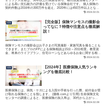
オリックス生命は、30年以上の実績を持ち、格付投資情報センター
による高い支払能力の評価を受けている保険会社です。 個人保険の
契約件数は2016年の300万件を超え、2020年には450万件以上とな
り、多くの人に選ばれています。 そこで今回は...
2024.02.01
【完全版】保険マンモスの撮影会
保険
ってなに？特徴や注意点も徹底解
説！
保険マンモスの撮影会はお子さまの写真撮影・家族写真を撮ることも
できます。またプロのFPによる保険相談は15分～20分程度。教育資
金、将来のライフプラン、住宅ローンなどあらゆるお金に関する相談
に対応しています。写真撮影も保険相談も全て無料です。本記事では
2024.02.01
保険マンモスの撮影会を徹底解説しています。メリット・デメリット
もご紹介していますのでぜひご覧ください。
【2024年】医療保険人気ランキ
保険
ングを徹底比較！
医療保険とは、病気・ケガによる入院や手術を行った際、給付金が受
け取れる保険のことを指します。 (価格.comより引用) 生命保険文化
センターの調査によると、医療保険の加入率は、30代から上がって
います。 これはライフステージの変化によるもの...
2024.02.09