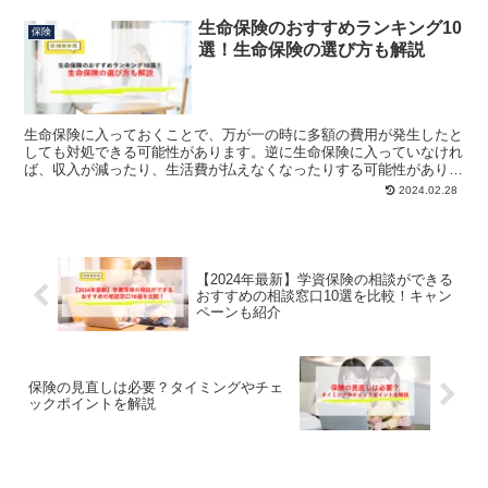
生命保険のおすすめランキング10
保険
選！生命保険の選び方も解説
生命保険に入っておくことで、万が一の時に多額の費用が発生したと
しても対処できる可能性があります。逆に生命保険に入っていなけれ
ば、収入が減ったり、生活費が払えなくなったりする可能性がありま
す。しかし保険は保障内容・保険料・保障金額などが複雑で、最適な
2024.02.28
プランを選ぶことは簡単ではありません。本記事では、おすすめの生
命保険を10個厳選してご紹介しています。また保険の選び方や、契
約する前にやっておいたほうが良いこともあわせてご紹介していま
す。
【2024年最新】学資保険の相談ができる
おすすめの相談窓口10選を比較！キャン
ペーンも紹介
保険の見直しは必要？タイミングやチェ
ックポイントを解説