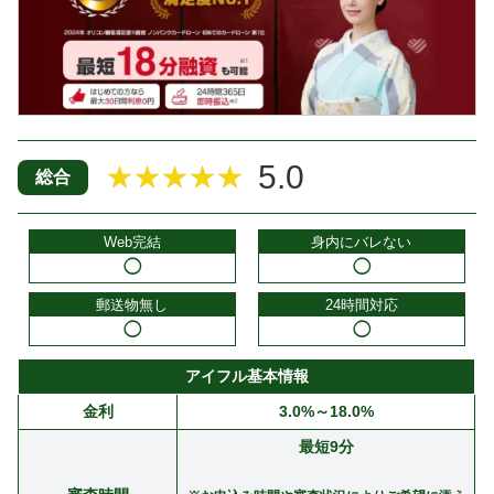
5.0
★★★★★
総合
Web完結
身内にバレない
◯
◯
郵送物無し
24時間対応
◯
◯
アイフル基本情報
金利
3.0%～18.0%
最短9分