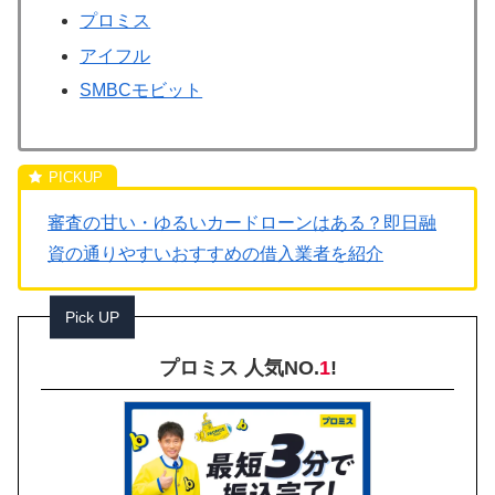
プロミス
アイフル
SMBCモビット
審査の甘い・ゆるいカードローンはある？即日融
資の通りやすいおすすめの借入業者を紹介
Pick UP
プロミス 人気NO.
1
!