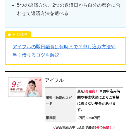
5つの返済方法、2つの返済日から自分の都合に合
わせて返済方法を選べる
アイフルの即日融資は何時まで？申し込み方法や
早く借りるコツを解説
アイフル
※お申込み時
最短
9分融資！
間や審査状況によりご希望
審査・融資のスピ
ード
に添えない場合がありま
す。
限度額
1万円～800万円
＼
Web完結の申し込みで最短
9分
で
融資！／