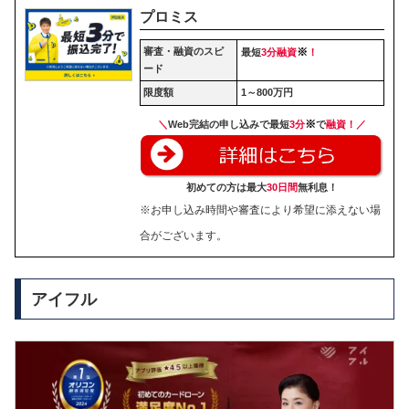
プロミス
審査・融資のスピ
※
最短
3分融資
！
ード
限度額
1～800万円
※
＼
Web完結の申し込みで最短
3分
で
融資！／
初めての方は最大
30日間
無利息！
※お申し込み時間や審査により希望に添えない場
合がございます。
アイフル