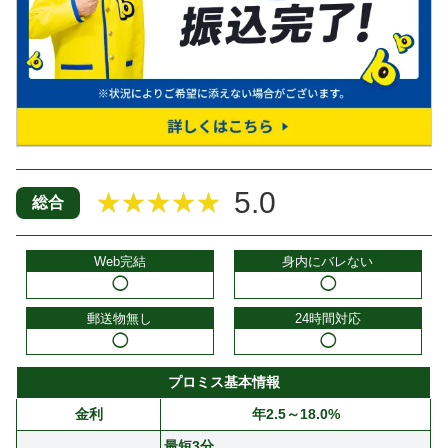
5.0
★★★★★
総合
Web完結
身内にバレない
◯
◯
郵送物無し
24時間対応
◯
◯
プロミス基本情報
金利
年2.5～18.0%
最短3分