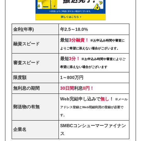
金利(年率)
年2.5～18.0%
最短
3分融資！
※お申込み時間や審査に
融資スピード
よりご希望に添えない場合がございます。
最短
3分！
※お申込み時間や審査によりご
審査スピード
希望に添えない場合がございます
限度額
1～800万円
無利息の期間
30日間
利息
0円！
Web完結申し込みで
無し
！
※メール
郵送物の有無
アドレス登録とWeb明細利用の登録が必要で
す。
SMBCコンシューマーファイナン
企業名
ス