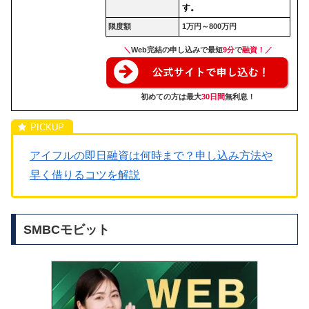
す。
限度額
1万円～800万円
＼
Web完結の申し込みで最短
9分
で
融資！／
初めての方は最大
30日間
無利息！
アイフルの即日融資は何時まで？申し込み方法や
早く借りるコツを解説
SMBCモビット