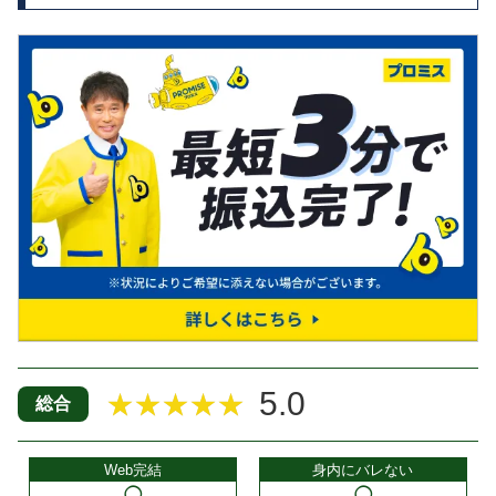
5.0
★★★★★
総合
Web完結
身内にバレない
◯
◯