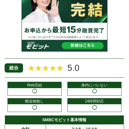
5.0
★★★★★
総合
Web完結
身内にバレない
◯
◯
郵送物無し
24時間対応
◯
◯
SMBCモビット基本情報