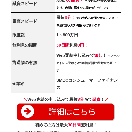
※お申込み時間や審査に
融資スピード
よりご希望に添えない場合がございます。
最短
3分！
※お申込み時間や審査によりご
審査スピード
希望に添えない場合がございます
限度額
1～800万円
無利息の期間
30日間
利息
0円！
Web完結申し込みで
無し
！
※メール
郵送物の有無
アドレス登録とWeb明細利用の登録が必要で
す。
SMBCコンシューマーファイナン
企業名
ス
＼
Web完結の申し込みで最短
3分
※
で
融資
！
／
初めての方は最大
30日間
無利息！