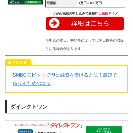
限度額
1万円～800万円
※
＼
Web完結の申し込みで最短
即日
融資
！／
※申込の曜日、時間帯によっては翌日以降の取扱
となる場合があります。
SMBCモビットで即日融資を受ける方法！最短で
借りるためのコツ
ダイレクトワン