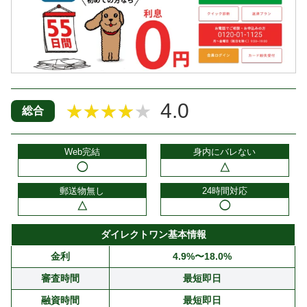
4.0
★★★★★
総合
Web完結
身内にバレない
◯
△
郵送物無し
24時間対応
△
◯
ダイレクトワン基本情報
金利
4.9%〜18.0%
審査時間
最短即日
融資時間
最短即日