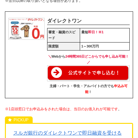
※翌日以降の取り扱いとなる場合があります。
ダイレクトワン
審査・融資のスピ
最短
即日！※1
ード
限度額
1～300万円
＼
Webから
24時間365日どこからでも申し込み可能
！
／
主婦・パート・学生・アルバイトの方でも
申込み可
能
！
※1店頭窓口でお申込みをされた場合は、当日のお借入れが可能です
。
スルガ銀行のダイレクトワンで即日融資を受ける