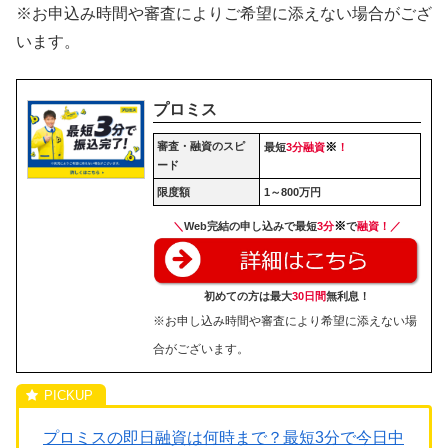
※お申込み時間や審査によりご希望に添えない場合がござ
います。
プロミス
審査・融資のスピ
※
最短
3分融資
！
ード
限度額
1～800万円
※
＼
Web完結の申し込みで最短
3分
で
融資！／
初めての方は最大
30日間
無利息！
※お申し込み時間や審査により希望に添えない場
合がございます。
プロミスの即日融資は何時まで？最短3分で今日中