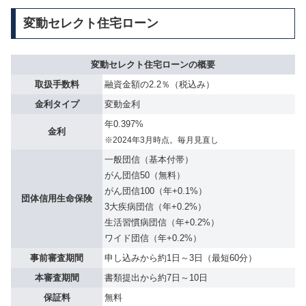
変動セレクト住宅ローン
変動セレクト住宅ローンの概要
取扱手数料
融資金額の2.2％（税込み）
金利タイプ
変動金利
年0.397%
金利
※2024年3月時点。毎月見直し
一般団信（基本付帯）
がん団信50（無料）
がん団信100（年+0.1%）
団体信用生命保険
3大疾病団信（年+0.2%）
生活習慣病団信（年+0.2%）
ワイド団信（年+0.2%）
事前審査期間
申し込みから約1日～3日（最短60分）
本審査期間
書類提出から約7日～10日
保証料
無料