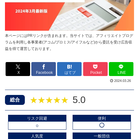
本ページにはPRリンクが含まれます。当サイトでは、アフィリエイトプログ
ラムを利用し各事業者(アコム/プロミス/アイフルなど)から委託を受け広告収
益を得て運営しております。
X
Facebook
はてブ
Pocket
LINE
2024.03.26
5.0
★★★★★
総合
リスク回避
便利
○
◯
人気度
一般団信