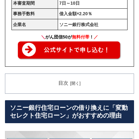
本審査期間
7日～10日
事務手数料
借入金額×2.20％
企業名
ソニー銀行株式会社
＼
がん団信50が
無料付帯
！
／
目次
ソニー銀行住宅ローンの借り換えに「変動
セレクト住宅ローン」がおすすめの理由