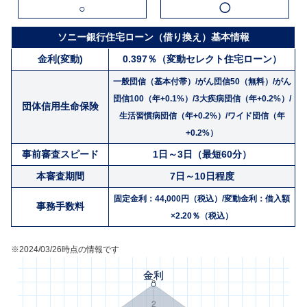
○
◯
ソニー銀行住宅ローン（借り換え）基本情報
金利(変動)
0.397％（変動セレクト住宅ローン）
一般団信（基本付帯）/がん団信50（無料）/がん
団信100（年+0.1%）/3大疾病団信（年+0.2%）/
団体信用生命保険
生活習慣病団信（年+0.2%）/ワイド団信（年
+0.2%）
事前審査スピード
1日～3日（最短60分）
本審査期間
7日～10日程度
固定金利：44,000円（税込）/変動金利：借入額
事務手数料
×2.20％（税込）
※2024/03/26時点の情報です