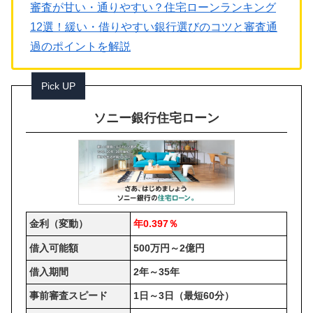
審査が甘い・通りやすい？住宅ローンランキング
12選！緩い・借りやすい銀行選びのコツと審査通
過のポイントを解説
Pick UP
ソニー銀行住宅ローン
金利（変動）
年0.397％
借入可能額
500万円～2億円
借入期間
2年～35年
事前審査スピード
1日～3日（最短60分）