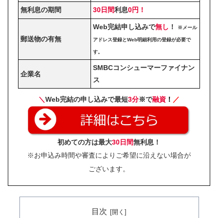
無利息の期間
30日間
利息
0円！
Web完結申し込みで
無し
！
※メール
郵送物の有無
アドレス登録とWeb明細利用の登録が必要で
す。
SMBCコンシューマーファイナン
企業名
ス
＼
Web完結の申し込みで最短
3分
※
で
融資
！
／
初めての方は最大
30日間
無利息！
※お申込み時間や審査によりご希望に沿えない場合が
ございます。
目次