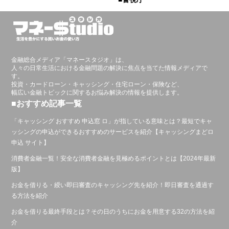
金融総合メディア「マネースタジオ」は、
人々の日常生活における金融問題の解決に焦点を当てた情報メディアで
す。
投資・カードローン・キャッシング・住宅ローン・保険など、
幅広い金融トピックに関するお悩み解決の情報を提供します。
■おすすめ記事一覧
「キャッシング おすすめ 申込窓 ロ」が指している意味とは？最短でキャ
ッシングの申込ができるおすすめのサービスを紹介【キャッシングまどロ
申込 サイト】
消費者金融一覧！安全な消費者金融を見極めるポイントとは【2024年最新
版】
お金を借りる・綬い即曰審査のキャッシング先を紹介！即日審査を通過す
る方法を紹介
お金を借りる最終手段とは？その日のうちにお金を用意する32の方法を紹
介