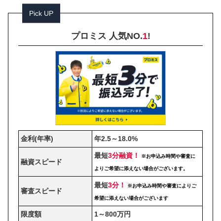
Pick UP
プロミス 人気NO.
1
!
金利(年率)
年2.5～18.0%
最短
3分融資！
※お申込み時間や審査に
融資スピード
よりご希望に添えない場合がございます。
最短
3分！
※お申込み時間や審査によりご
審査スピード
希望に添えない場合がございます
限度額
1～800万円