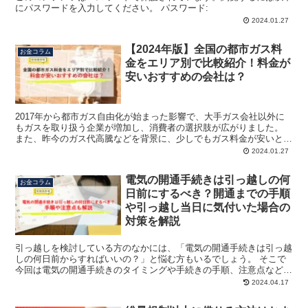
にパスワードを入力してください。 パスワード:
2024.01.27
【2024年版】全国の都市ガス料
お金コラム
金をエリア別で比較紹介！料金が
安いおすすめの会社は？
2017年から都市ガス自由化が始まった影響で、大手ガス会社以外に
もガスを取り扱う企業が増加し、消費者の選択肢が広がりました。
また、昨今のガス代高騰などを背景に、少しでもガス料金が安いとこ
ろを選ぶ消費者も増えています。 その反面、どのガス会...
2024.01.27
電気の開通手続きは引っ越しの何
お金コラム
日前にするべき？開通までの手順
や引っ越し当日に気付いた場合の
対策を解説
引っ越しを検討している方のなかには、「電気の開通手続きは引っ越
しの何日前からすればいいの？」と悩む方もいるでしょう。 そこで
今回は電気の開通手続きのタイミングや手続きの手順、注意点などに
ついて解説します。 おすすめの電力会社の電気料金を比較...
2024.04.17