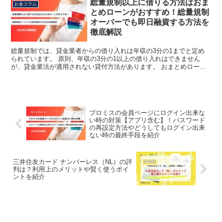
総量規制以上に借りる方法はおま
お金コラム
とめローンがおすすめ！総量規制
オーバーでも即日融資する方法を
徹底解説
総量規制では、貸金業者からの借り入れは年収の3分の1までと定め
られています。 原則、年収の3分の1以上の借り入れはできません
が、貸金業法が適用されない貸付方法があります。 おまとめローン
は例外貸付に該当するため、総量規制の法律に関係なく、借...
プロミスの会員ページにログイン出来な
い時の対策【アプリ含む】！パスワード
の再設定方法やどうしてもログイン出来
ない時の最終手段を紹介
三井住友カード ナンバーレス（NL）の評
判は？利用上のメリットや賢く使うポイ
ントを紹介