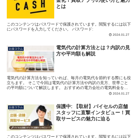
金化！買取アプリの使い方と魅力
とは
このコンテンツはパスワードで保護されています。閲覧するには以下
にパスワードを入力してください。 パスワード:
2024.01.27
電気代の計算方法とは？内訳の見
お金コラム
方や平均額も解説
電気代の計算方法を知っていれば、毎月の電気代を節約する際にも役
立ちます。 そこで今回は電気代の計算方法や内訳の見方、世帯ごと
の平均額について解説します。 おすすめの電力会社の電気料金を比
較・シミュレーション！ 電気代の計算方法とは？ 1ヶ月...
2024.01.27
保護中: 【取材】バイセルの店舗
お金コラム
スタッフに直撃インタビュー！買
取サービスの魅力に迫る
このコンテンツはパスワードで保護されています。閲覧するには以下