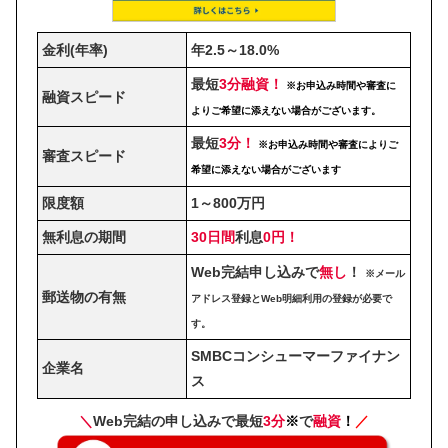
金利(年率)
年2.5～18.0%
最短
3分融資！
※お申込み時間や審査に
融資スピード
よりご希望に添えない場合がございます。
最短
3分！
※お申込み時間や審査によりご
審査スピード
希望に添えない場合がございます
限度額
1～800万円
無利息の期間
30日間
利息
0円！
Web完結申し込みで
無し
！
※メール
郵送物の有無
アドレス登録とWeb明細利用の登録が必要で
す。
SMBCコンシューマーファイナン
企業名
ス
＼
Web完結の申し込みで最短
3分
※
で
融資
！
／