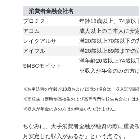
消費者金融会社名
プロミス
年齢18歳以上、74歳
アコム
成人以上のご本人に安
レイクアルサ
満20歳以上70歳以下
アイフル
満20歳以上69歳まで
満年齢20歳以上74歳
SMBCモビット
※収入が年金のみの方
※お申込時の年齢が18歳および19歳の場合は、収入証明
※高校生（定時制高校生および高等専門学校生も含む）は
※収入が年金のみの方はお申込いただけません。
ちなみに、大手消費者金融が融資の際に重要
月安定した収入があるか」という点です。