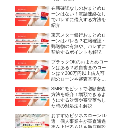
在籍確認なしのおまとめロ
ーンはない！電話連絡なし
でバレずに借入する方法を
紹介
東京スター銀行おまとめロ
ーンはバレる？在籍確認・
郵送物の有無や、バレずに
契約するポイントも解説
ブラックOKのおまとめロー
ンはある？独自審査のロー
ンは？300万円以上借入可
能のローンや審査基準を徹
底解説
SMBCモビットで増額審査
方法を紹介！増額できるよ
うにする対策や審査落ちし
た時の対処法も解説
おすすめビジネスローン10
選！個人事業主が審査通過
率を上げる方法も徹底解説