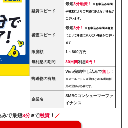
最短
3分融資！
※お申込み時間
融資スピード
や審査によりご希望に添えない場合が
ございます。
最短
3分！
※お申込み時間や審査
審査スピード
によりご希望に添えない場合がござい
ます
限度額
1～800万円
無利息の期間
30日間
利息
0円！
Web完結申し込みで
無し
！
郵送物の有無
※メールアドレス登録とWeb明細利
用の登録が必要です。
SMBCコンシューマーファ
企業名
イナンス
込みで最短
3分
で
融資
！
／
※