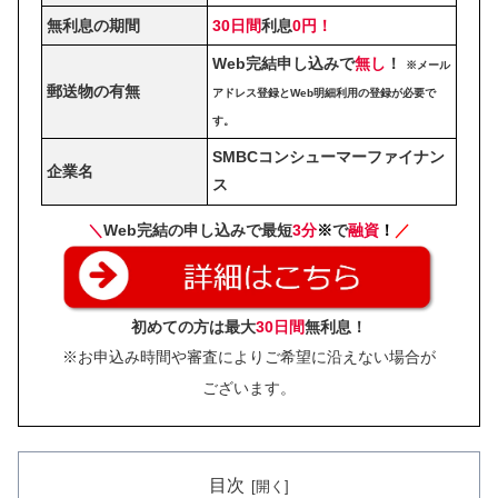
無利息の期間
30日間
利息
0円！
Web完結申し込みで
無し
！
※メール
郵送物の有無
アドレス登録とWeb明細利用の登録が必要で
す。
SMBCコンシューマーファイナン
企業名
ス
＼
Web完結の申し込みで最短
3分
※
で
融資
！
／
初めての方は最大
30日間
無利息！
※お申込み時間や審査によりご希望に沿えない場合が
ございます。
目次