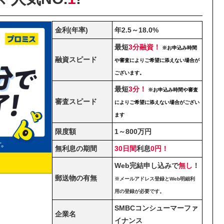
金利(年率)
年2.5～18.0%
最短
3分融資！
※お申込み時間
融資スピード
や審査によりご希望に添えない場合が
ございます。
最短
3分！
※お申込み時間や審査
審査スピード
によりご希望に添えない場合がござい
ます
限度額
1～800万円
無利息の期間
30日間
利息
0円！
Web完結申し込みで
無し
！
郵送物の有無
※メールアドレス登録とWeb明細利
用の登録が必要です。
SMBCコンシューマーファ
企業名
イナンス