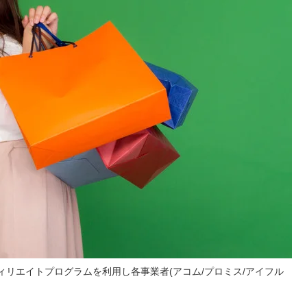
リエイトプログラムを利用し各事業者(アコム/プロミス/アイフル