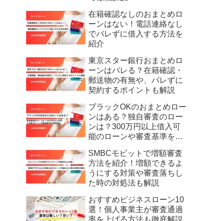
在籍確認なしのおまとめロ
ーンはない！電話連絡なし
でバレずに借入する方法を
紹介
東京スター銀行おまとめロ
ーンはバレる？在籍確認・
郵送物の有無や、バレずに
契約するポイントも解説
ブラックOKのおまとめロー
ンはある？独自審査のロー
ンは？300万円以上借入可
能のローンや審査基準を徹
底解説
SMBCモビットで増額審査
方法を紹介！増額できるよ
うにする対策や審査落ちし
た時の対処法も解説
おすすめビジネスローン10
選！個人事業主が審査通過
率を上げる方法も徹底解説