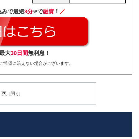
込みで最短
3分
で
融資
！
／
※
最大
30日間
無利息！
ご希望に沿えない場合がございます。
目次