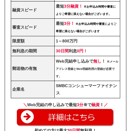
最短
3分融資！
※お申込み時間や審査に
融資スピード
よりご希望に添えない場合がございます。
最短
3分！
※お申込み時間や審査によりご
審査スピード
希望に添えない場合がございます
限度額
1～800万円
無利息の期間
30日間
利息
0円！
Web完結申し込みで
無し
！
※メール
郵送物の有無
アドレス登録とWeb明細利用の登録が必要で
す。
SMBCコンシューマーファイナン
企業名
ス
＼
Web完結の申し込みで最短
3分
※
で
融資
！
／
初めての方は最大
30日間
無利息！