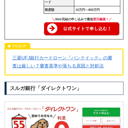
ード
限度額
10万円～800万円
＼
Web完結の申し込みで最短
翌日
融資！／
三菱UFJ銀行カードローン『バンクイック』の審
査は厳しい？審査基準や落ちる原因と対処法
スルガ銀行「ダイレクトワン」