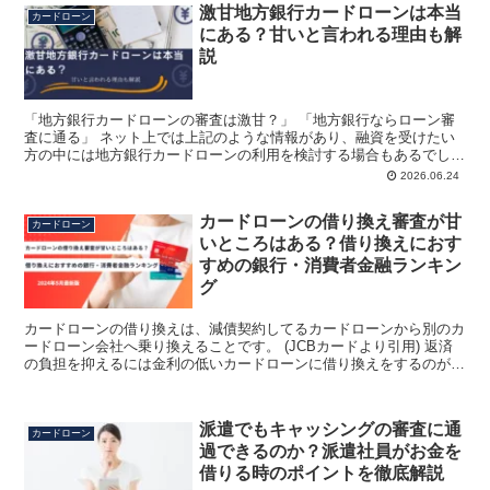
激甘地方銀行カードローンは本当
カードローン
にある？甘いと言われる理由も解
説
「地方銀行カードローンの審査は激甘？」 「地方銀行ならローン審
査に通る」 ネット上では上記のような情報があり、融資を受けたい
方の中には地方銀行カードローンの利用を検討する場合もあるでしょ
う。 地方銀行は、地域密着型の金融機関であり、独自のサ...
2026.06.24
カードローンの借り換え審査が甘
カードローン
いところはある？借り換えにおす
すめの銀行・消費者金融ランキン
グ
カードローンの借り換えは、減債契約してるカードローンから別のカ
ードローン会社へ乗り換えることです。 (JCBカードより引用) 返済
の負担を抑えるには金利の低いカードローンに借り換えをするのが効
果的ですが、借り換えをするには新たに審査を受ける...
派遣でもキャッシングの審査に通
カードローン
過できるのか？派遣社員がお金を
借りる時のポイントを徹底解説