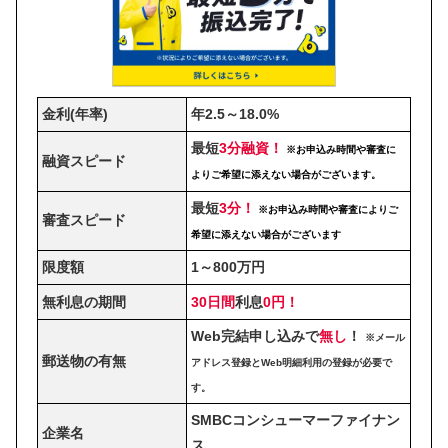
金利(年率)
年2.5～18.0%
最短
3分融資！
※お申込み時間や審査に
融資スピード
よりご希望に添えない場合がございます。
最短
3分！
※お申込み時間や審査によりご
審査スピード
希望に添えない場合がございます
限度額
1～800万円
無利息の期間
30日間
利息
0円！
Web完結申し込みで
無し
！
※メール
郵送物の有無
アドレス登録とWeb明細利用の登録が必要で
す。
SMBCコンシューマーファイナン
企業名
ス