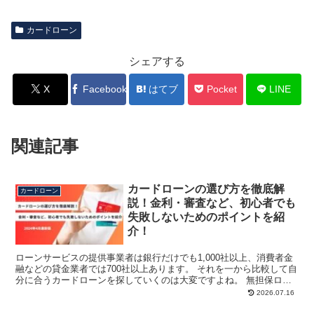
カードローン
シェアする
X
Facebook
はてブ
Pocket
LINE
関連記事
カードローンの選び方を徹底解
カードローン
説！金利・審査など、初心者でも
失敗しないためのポイントを紹
介！
ローンサービスの提供事業者は銀行だけでも1,000社以上、消費者金
融などの貸金業者では700社以上あります。 それを一から比較して自
分に合うカードローンを探していくのは大変ですよね。 無担保ロー
ン（カードローン）提供業者 業者数 金融機関（...
2026.07.16