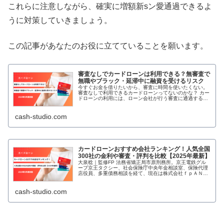
これらに注意しながら、確実に増額新sン愛通過できるよ
うに対策していきましょう。
この記事があなたのお役に立てていることを願います。
審査なしでカードローンは利用できる？無審査で
無職やブラック・延滞中に融資を受けるリスク
今すぐお金を借りたいから、審査に時間を使いたくない。
審査なしで利用できるカードローンってないのかな？ カー
ドローンの利用には、ローン会社が行う審査に通過する必
要があります。 しかしネットを見ていると、「審査なしで
カードローン申し込みも可能」
cash-studio.com
カードローンおすすめ会社ランキング！人気全国
300社の金利や審査・評判を比較【2025年最新】
大泉稔｜監修FP 法務省矯正局市原刑務所。京王電鉄グル
ープ京王タクシー、社会保険庁中央年金相談室、保険代理
店役員、多重債務相談を経て、現在は株式会社ｆｐＡＮＳ
ＷＥＲ代表、専門学校非常勤講師を兼務。 保有資格：1級
ＦＰ技能士、貸金業取扱主任者
cash-studio.com